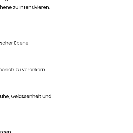
ene zu intensivieren.
ischer Ebene
nerlich zu verankern
Ruhe, Gelassenheit und
urcen