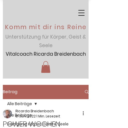
Komm mit dir ins Reine
Unterstützung für Körper, Geist &
Seele
Vitalcoach Ricarda Breidenbach
Beitrag
Alle Beiträge
Ricarda Breidenbach
Alle Beiträge
8. Juni 2022
1 Min. Lesezeit
POWER WOCHEN
Reinigung Körper, Geist & Seele